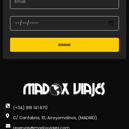
ENVIAR
(+34) 916 141 670
C/ Cantabria, 10, Arroyomolinos, (MADRID)
reservas@madoxviajes.com