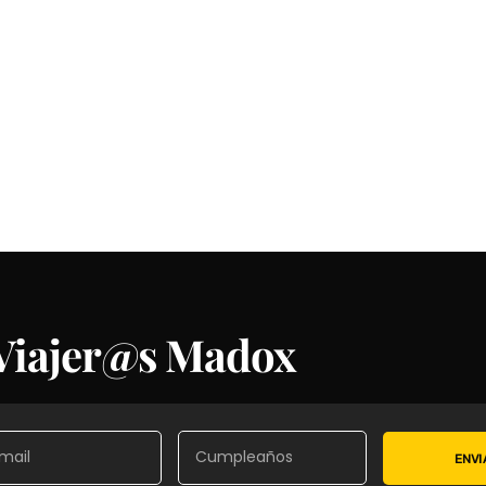
 Viajer@s Madox
ENVI