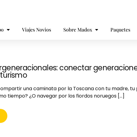
po
Viajes Novios
Sobre Madox
Paquetes
tergeneracionales: conectar generacion
 turismo
ompartir una caminata por la Toscana con tu madre, tu 
ismo tiempo? ¿O navegar por los fiordos noruegos […]