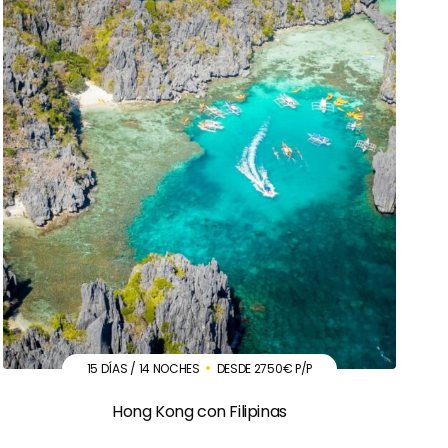
15 DÍAS / 14 NOCHES
DESDE 2750€ P/P
Hong Kong con Filipinas